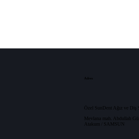
Adres
Özel SunDent Ağız ve Diş Sa
Mevlana mah. Abdullah Gül
Atakum / SAMSUN