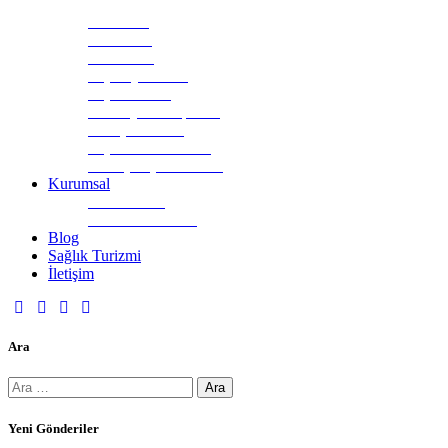
İmplant
Ortodonti
Pedodonti
Endodonti
Diş Beyazlatma
Diş Cerrahisi
Zirkonyum Kaplama
Gülüş Tasarımı
Diş Sıkma Tedavisi
20 Yaş Diş Tedavileri
Kurumsal
Hakkımızda
Gizlilik Politikası
Blog
Sağlık Turizmi
İletişim
Ara
Yeni Gönderiler