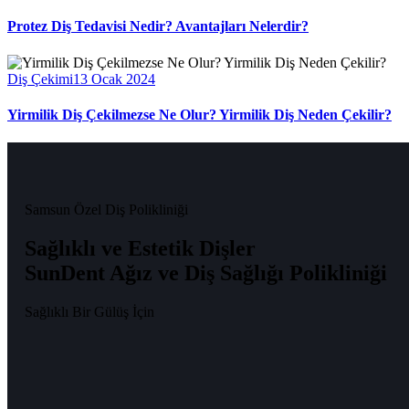
Protez Diş Tedavisi Nedir? Avantajları Nelerdir?
Diş Çekimi
13 Ocak 2024
Yirmilik Diş Çekilmezse Ne Olur? Yirmilik Diş Neden Çekilir?
Samsun Özel Diş Polikliniği
Sağlıklı ve Estetik Dişler
SunDent Ağız ve Diş Sağlığı Polikliniği
Sağlıklı Bir Gülüş İçin