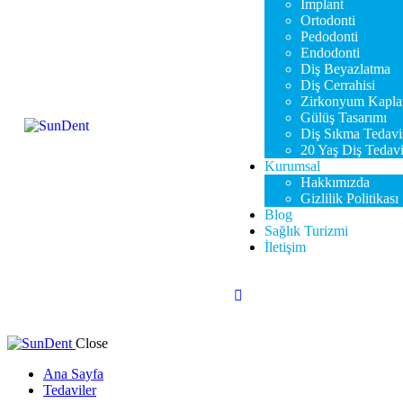
İmplant
Ortodonti
Pedodonti
Endodonti
Diş Beyazlatma
Diş Cerrahisi
Zirkonyum Kapl
Gülüş Tasarımı
Diş Sıkma Tedavi
20 Yaş Diş Tedavi
Kurumsal
Hakkımızda
Gizlilik Politikası
Blog
Sağlık Turizmi
İletişim
Close
Ana Sayfa
Tedaviler