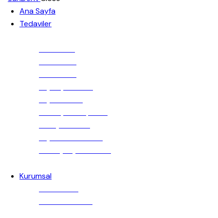
Ana Sayfa
Tedaviler
İmplant
Ortodonti
Pedodonti
Endodonti
Diş Beyazlatma
Diş Cerrahisi
Zirkonyum Kaplama
Gülüş Tasarımı
Diş Sıkma Tedavisi
20 Yaş Diş Tedavileri
Kurumsal
Hakkımızda
Gizlilik Politikası