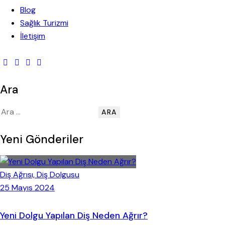
Blog
Sağlık Turizmi
İletişim
Ara
Arama:
Yeni Gönderiler
Diş Ağrısı,
Diş Dolgusu
25 Mayıs 2024
Yeni Dolgu Yapılan Diş Neden Ağrır?