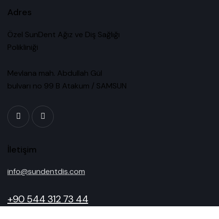
Adres
Özel SunDent Ağız ve Diş Sağlığı
Polikliniği
Mevlana mah. Abdullah Gül
bulvarı no 99 B Atakum / SAMSUN
İletişim
info@sundentdis.com
+90 544 312 73 44