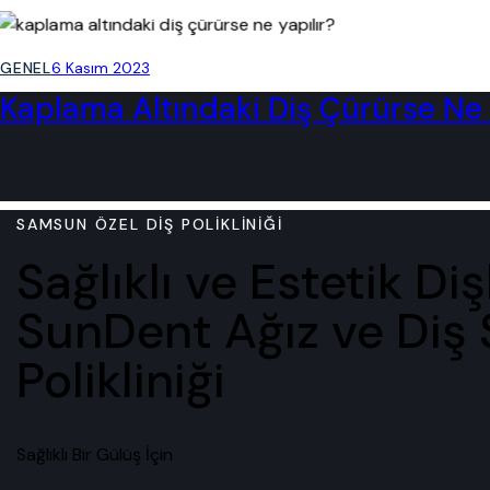
GENEL
6 Kasım 2023
Kaplama Altındaki Diş Çürürse Ne 
SAMSUN ÖZEL DIŞ POLIKLINIĞI
Sağlıklı ve Estetik Diş
SunDent Ağız ve Diş 
Polikliniği
Sağlıklı Bir Gülüş İçin