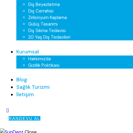
Diş Beyazlatma
Diş Cerrahisi
Zirkonyum Kaplama
Gülüş Tasarımı
Diş Sıkma Tedavisi
20 Yaş Diş Tedavileri
Kurumsal
Hakkımızda
Gizlilik Politikası
Blog
Sağlık Turizmi
İletişim
RANDEVU AL
Close